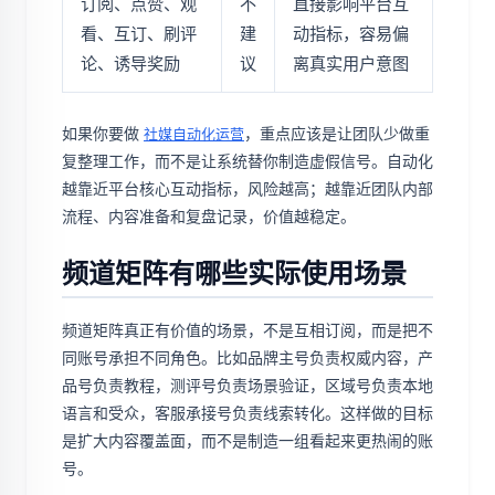
订阅、点赞、观
不
直接影响平台互
看、互订、刷评
建
动指标，容易偏
论、诱导奖励
议
离真实用户意图
如果你要做
，重点应该是让团队少做重
社媒自动化运营
复整理工作，而不是让系统替你制造虚假信号。自动化
越靠近平台核心互动指标，风险越高；越靠近团队内部
流程、内容准备和复盘记录，价值越稳定。
频道矩阵有哪些实际使用场景
频道矩阵真正有价值的场景，不是互相订阅，而是把不
同账号承担不同角色。比如品牌主号负责权威内容，产
品号负责教程，测评号负责场景验证，区域号负责本地
语言和受众，客服承接号负责线索转化。这样做的目标
是扩大内容覆盖面，而不是制造一组看起来更热闹的账
号。