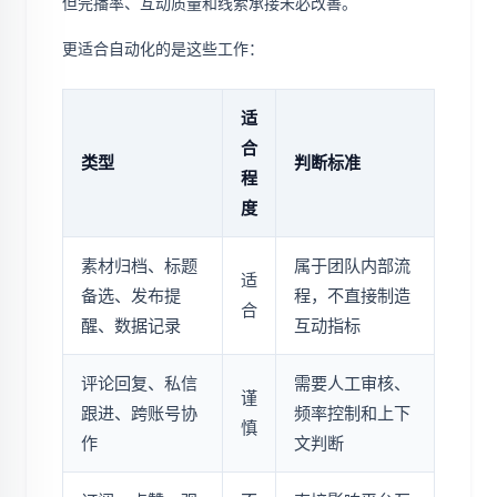
但完播率、互动质量和线索承接未必改善。
更适合自动化的是这些工作：
适
合
类型
判断标准
程
度
素材归档、标题
属于团队内部流
适
备选、发布提
程，不直接制造
合
醒、数据记录
互动指标
评论回复、私信
需要人工审核、
谨
跟进、跨账号协
频率控制和上下
慎
作
文判断