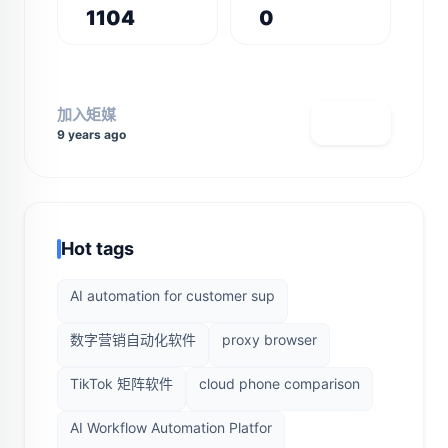
1104
0
加入矩媒
查看主页
9 years ago
Hot tags
AI automation for customer sup
数字营销自动化软件
proxy browser
TikTok 矩阵软件
cloud phone comparison
AI Workflow Automation Platfor