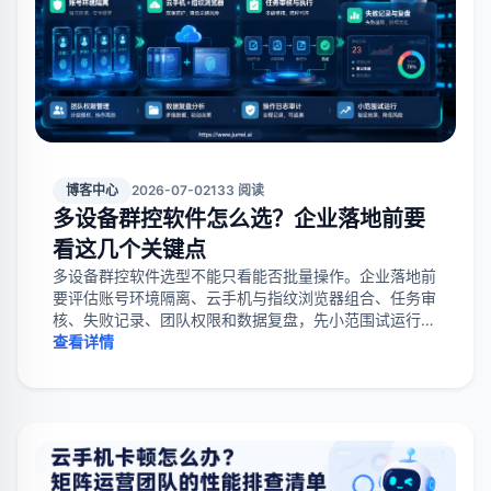
博客中心
2026-07-02
133 阅读
多设备群控软件怎么选？企业落地前要
看这几个关键点
多设备群控软件选型不能只看能否批量操作。企业落地前
要评估账号环境隔离、云手机与指纹浏览器组合、任务审
核、失败记录、团队权限和数据复盘，先小范围试运行再
扩规模。
查看详情