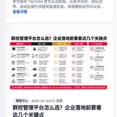
本文结合 YouTube 官方互动政策，从账号风险、团队边
界、自动化替代流程和复盘标准，讲清哪些动作可以自动
化，哪些动作应停止。
查看详情
博客中心
2026-07-02
115 阅读
群控管理平台怎么选？企业落地前要看
这几个关键点