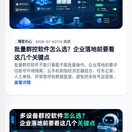
博客中心
2026-07-02
110 阅读
批量群控软件怎么选？企业落地前要看
这几个关键点
批量群控软件不能只看能不能批量操作。企业落地前要评
估账号环境隔离、云手机和指纹浏览器组合、任务记录、
人工审核、异常暂停和数据复盘，避免把多账号运营做成
高风险群发。
查看详情