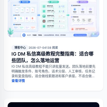
博客中心
2026-07-04
138 阅读
IG DM 私信高级教程完整指南：适合哪
些团队，怎么落地运营
IG DM 私信高级教程不能只讲批量发送。团队落地前要先
明确触发条件、账号角色、话术分层、人工审核、任务记
录和复盘指标，适合做线索跟进和客户承接，不适合做无
边界陌生群发。
查看详情