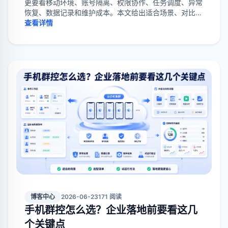
更要看移动环境、账号隔离、权限协作、任务调度、异常
恢复、数据记录和维护成本。本文给出适合场景、对比标
准、试运行清单和常见避坑点。
查看详情
博客中心
2026-06-23
171 阅读
手机群控怎么选？企业落地前要看这几
个关键点