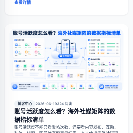
谁、怎么试点和哪些坑要避开。
查看详情
博客中心
2026-06-19
324 阅读
账号活跃度怎么看？海外社媒矩阵的数
据指标清单
账号活跃度不能只看发帖次数，还要看内容发布、互动、
私信、线索、账号状态和复盘结果。本文给出海外社媒矩