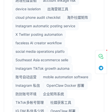
跨境社媒营销
account linkage risk
device isolation
出海营销工具
cloud phone audit checklist
海外社媒矩阵
Instagram automatic posting service
X Twitter posting automation
faceless AI creator workflow
social media operations platfo
Southeast Asia ecommerce selle
Instagram TikTok growth automa
账号自动运营
mobile automation software
Instagram 私信
OpenClaw Docker 部署
防封账号环境
企业矩阵系统
TikTok多帐号管理
社媒获客工具
IG DM 私信多少钱
OpenClaw 部署