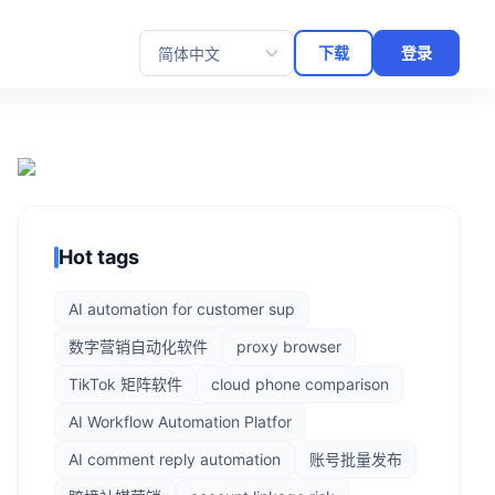
下载
登录
选择语言
Hot tags
AI automation for customer sup
数字营销自动化软件
proxy browser
TikTok 矩阵软件
cloud phone comparison
AI Workflow Automation Platfor
AI comment reply automation
账号批量发布