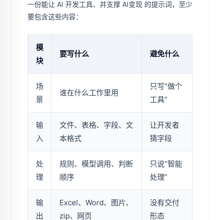
一份能让 AI 开发工具、并支撑 AI变现 的提示词，至少
要包含这些内容：
模
要写什么
避免什么
块
场
只写“做个
谁在什么工作里用
景
工具”
输
文件、表格、字段、文
让开发者
入
本格式
猜字段
处
规则、模型调用、判断
只说“智能
理
顺序
处理”
输
Excel、Word、图片、
没有交付
出
zip、网页
形态