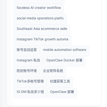
faceless AI creator workflow
social media operations platfo
Southeast Asia ecommerce selle
Instagram TikTok growth automa
账号自动运营
mobile automation software
Instagram 私信
OpenClaw Docker 部署
防封账号环境
企业矩阵系统
TikTok多帐号管理
社媒获客工具
IG DM 私信多少钱
OpenClaw 部署