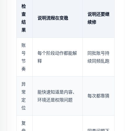
检
查
说明还要继
说明流程在变稳
结
续修
果
账
号
每个阶段动作都能解
同批账号持
节
释
续同频乱跑
奏
异
常
能快速知道是内容、
每次都靠猜
定
环境还是权限问题
位
复
盘
同类问题下