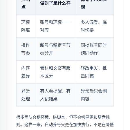
做对了是什么样
点
现
环境
账号和环境一一
多人混登、临
隔离
对应
时切换
操作
新号与稳定号节
同批账号同时
节奏
奏分开
跑同动作
内容
素材和文案有版
轻改重发、批
差异
本区分
量同稿
异常
有人看提醒、有
异常后只会删
处理
人记结果
内容
很多团队会搭环境、搭脚本，但不会搭停更和复盘规
则。这样一来，自动养号只是在加快执行，不是在降低