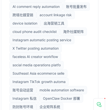
AI comment reply automation
账号批量发布
跨境社媒营销
account linkage risk
device isolation
出海营销工具
cloud phone audit checklist
海外社媒矩阵
Instagram automatic posting service
X Twitter posting automation
faceless AI creator workflow
social media operations platfo
Southeast Asia ecommerce selle
Instagram TikTok growth automa
账号自动运营
mobile automation software
Instagram 私信
OpenClaw Docker 部署
防封账号环境
企业矩阵系统