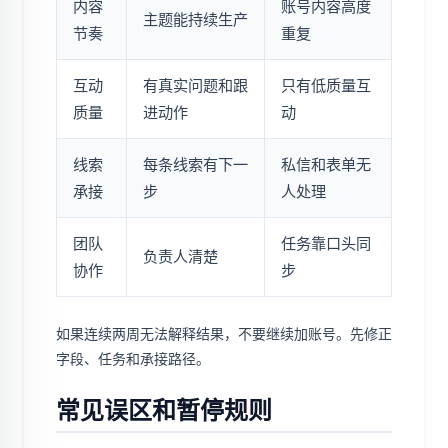
内容
账号内容高度
主题能持续生产
节奏
重复
互动
有真实问题和跟
只有低质量互
质量
进动作
动
线索
每条线索有下一
私信和表单无
承接
步
人处理
团队
任务靠口头同
负责人清楚
协作
步
如果连续两周无法解释结果，不要继续加账号。先修正
字段、任务和承接路径。
常见误区和暂停规则