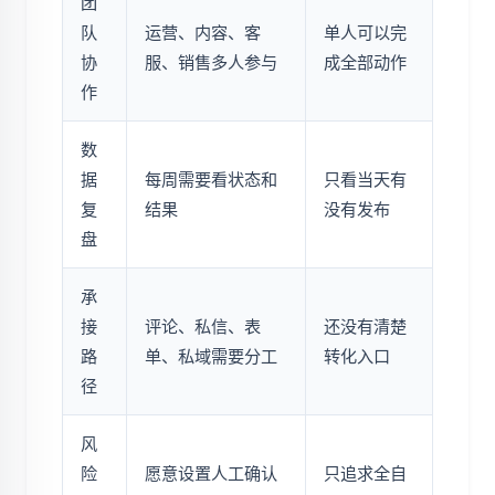
团
队
运营、内容、客
单人可以完
协
服、销售多人参与
成全部动作
作
数
据
每周需要看状态和
只看当天有
复
结果
没有发布
盘
承
接
评论、私信、表
还没有清楚
路
单、私域需要分工
转化入口
径
风
险
愿意设置人工确认
只追求全自