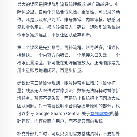
最大的误区是把矩阵引流系统理解成“越自动越好”。实
际运营里，自动化只适合低风险、重复性、可记录的动
作。凡是涉及客户判断、账号异常、内容审核、敏感回
复和业务承诺，都应该保留人工确认。矩阵引流系统的
作用是减少混乱，不是让团队放弃判断。
第二个误区是先扩账号，再补流程。账号越多，错误传
播越快。一个内容方向错误、一个承接入口失效、一个
权限设置混乱，都可能在矩阵里被放大。正确顺序是先
用少量账号跑通闭环，再逐步扩量。
建议设置三条暂停规则：账号异常明显增加时暂停扩
量；线索无人跟进时暂停引流；数据无法解释时暂停新
增任务。暂停不是失败，而是防止系统把小问题放大成
团队问题。对于需要说明平台内容质量原则的部分，也
可以参考 Google Search Central 关于
的基
有帮助内容
础建议：内容应面向用户，而不是只面向系统。
补充外部判断时，可以只引用官方基础资料，不要把外