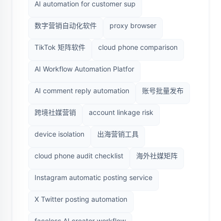
AI automation for customer sup
数字营销自动化软件
proxy browser
TikTok 矩阵软件
cloud phone comparison
AI Workflow Automation Platfor
AI comment reply automation
账号批量发布
跨境社媒营销
account linkage risk
device isolation
出海营销工具
cloud phone audit checklist
海外社媒矩阵
Instagram automatic posting service
X Twitter posting automation
faceless AI creator workflow