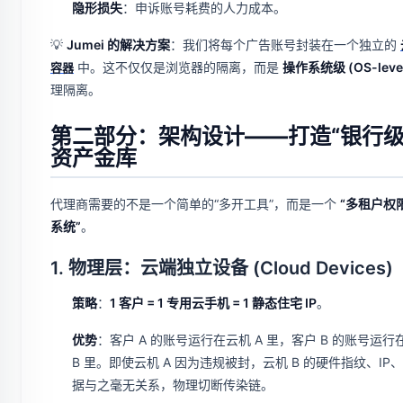
隐形损失
：申诉账号耗费的人力成本。
💡
Jumei 的解决方案
：我们将每个广告账号封装在一个独立的
中。这不仅仅是浏览器的隔离，而是
操作系统级 (OS-leve
容器
理隔离。
第二部分：架构设计——打造“银行级
资产金库
代理商需要的不是一个简单的“多开工具”，而是一个
“多租户权
系统”
。
1. 物理层：云端独立设备 (Cloud Devices)
策略
：
1 客户 = 1 专用云手机 = 1 静态住宅 IP
。
优势
：客户 A 的账号运行在云机 A 里，客户 B 的账号运行
B 里。即使云机 A 因为违规被封，云机 B 的硬件指纹、IP
据与之毫无关系，物理切断传染链。