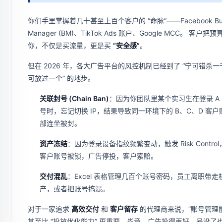
你们手里掌握着几十甚至上百个客户的 “命脉”——Facebook Busi
Manager (BM)、TikTok Ads 账户、Google MCC。 客户把
你，不仅是买流量，更是买
“安全感”
。
但在 2026 年，各大广告平台的风控机制已经到了 “宁可错杀
可放过一个” 的地步。
关联封号 (Chain Ban)
：因为你团队里某个实习生在登录 A
号时，忘记切换 IP，结果导致同一环境下的 B、C、D 客户
部连坐被封。
资产冻结
：因为登录设备指纹频繁变动，触发 Risk Contro
客户账号被锁，广告停投，客户索赔。
交付混乱
：Excel 表格管理几百个账号密码，员工离职带走
产，或者把账号搞混。
对于一家追求
高效交付
和
客户留存
的代理商来说，“账号管理能
甚至比 “投放优化能力” 更重要。毕竟，广告投得再好，号没了