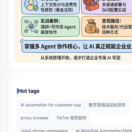
Hot tags
AI automation for customer sup
数字营销自动化软件
proxy browser
TikTok 矩阵软件
cloud phone comparison
AI Workflow Automation Platf