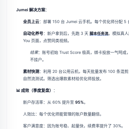
Jumei 解决方案
：
全员上云
：部署 150 台 Jumei 云手机。每个优化师分配 5
自动化养号
：新户拿到后，先跑 3 天
。模拟真人刷
脚本任务流
You 页面，点赞同类视频。
结果
：账号初始 Trust Score 极高，绑卡投放一气呵
不挂户。
素材快测
：利用 20 台公用云机，每天批量发布 100 条混
自然流测试。筛选出爆款素材给优化师投放。
📊 成效（季度复盘）
：
新户存活率：从 60% 提升至
95%
。
人效比：每个优化师能管理的账户数量翻倍。
客户满意度：因为账号稳、起量快，续费率提升了 30%。