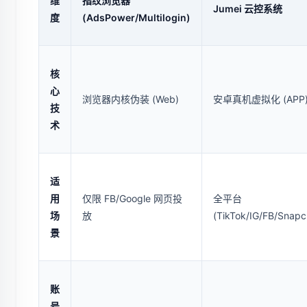
维
指纹浏览器
Jumei 云控系统
度
(AdsPower/Multilogin)
核
心
浏览器内核伪装 (Web)
安卓真机虚拟化 (APP
技
术
适
用
仅限 FB/Google 网页投
全平台
场
放
(TikTok/IG/FB/Snapc
景
账
号