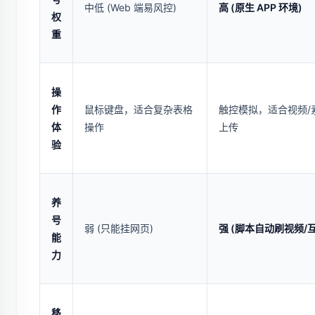
中低 (Web 端易风控)
高 (原生 APP 环境)
权
重
操
作
鼠标键盘，适合复杂表格
触控模拟，适合视频/
体
操作
上传
验
养
号
弱 (只能挂网页)
强 (脚本自动刷视频/
能
力
移