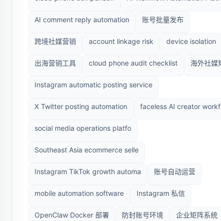
AI comment reply automation
账号批量发布
跨境社媒营销
account linkage risk
device isolation
出海营销工具
cloud phone audit checklist
海外社媒
Instagram automatic posting service
X Twitter posting automation
faceless AI creator work
social media operations platfo
Southeast Asia ecommerce selle
Instagram TikTok growth automa
账号自动运营
mobile automation software
Instagram 私信
OpenClaw Docker 部署
防封账号环境
企业矩阵系统