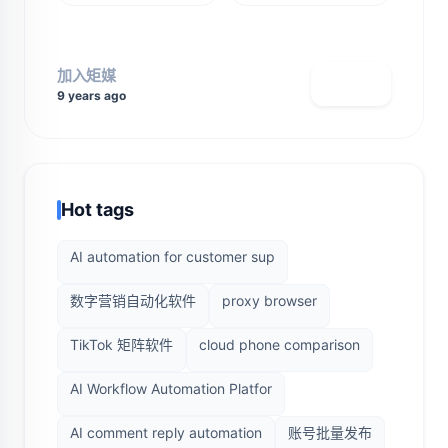
加入矩媒
查看主页
9 years ago
Hot tags
AI automation for customer sup
数字营销自动化软件
proxy browser
TikTok 矩阵软件
cloud phone comparison
AI Workflow Automation Platfor
AI comment reply automation
账号批量发布