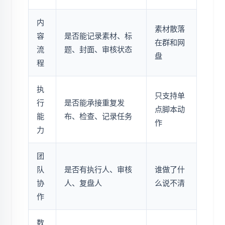
内
素材散落
容
是否能记录素材、标
在群和网
流
题、封面、审核状态
盘
程
执
只支持单
行
是否能承接重复发
点脚本动
能
布、检查、记录任务
作
力
团
队
是否有执行人、审核
谁做了什
协
人、复盘人
么说不清
作
数