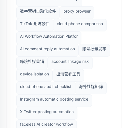
数字营销自动化软件
proxy browser
TikTok 矩阵软件
cloud phone comparison
AI Workflow Automation Platfor
AI comment reply automation
账号批量发布
跨境社媒营销
account linkage risk
device isolation
出海营销工具
cloud phone audit checklist
海外社媒矩阵
Instagram automatic posting service
X Twitter posting automation
faceless AI creator workflow