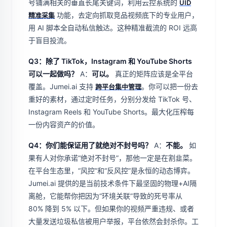
号铺满相关的垂直长尾关键词，利用云控系统的
UID
功能，去定向抓取竞品视频底下的专业用户，
精准采集
用 AI 脚本全自动私信触达。这种精准截流的 ROI 远高
于盲目投流。
Q3：除了 TikTok，Instagram 和 YouTube Shorts
可以一起做吗？
A：
可以。
真正的矩阵应该是全平台
覆盖。Jumei.ai 支持
。你可以把一份去
跨平台集中管理
重好的素材，通过定时任务，分别分发给 TikTok 号、
Instagram Reels 和 YouTube Shorts。最大化压榨每
一份内容资产的价值。
Q4：你们能保证用了就绝对不封号吗？
A：
不能。
如
果有人对你承诺“绝对不封号”，那他一定是在割韭菜。
在平台生态里，“风控”和“反风控”是永恒的动态博弈。
Jumei.ai 提供的是当前技术条件下最坚固的物理+AI隔
离舱，它能帮你把因为“环境关联”导致的死号率从
80% 降到 5% 以下。但如果你的视频严重违规、或者
大量发送垃圾私信被用户举报，平台依然会封杀你。工