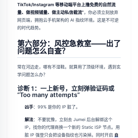
TikTok/Instagram 等移动端平台上撸免费的自然流
量、做视频铺量、做主动私信截流”
，你必须立刻放弃
网页端，拥抱云手机架构的 AI 指纹环境。这是不可逆
的时代趋势。
第六部分：风控急救室——出了
问题怎么自查？
常在河边走，哪有不湿鞋。就算用了顶级环境，遇到玄
学问题怎么办？
诊断 1：一上新号，立刻弹验证码或
“Too many attempts”
凶手
：99% 是你的 IP 脏了。
解法
：不要犹豫，立刻去 Jumei 后台解绑这个
IP，找你的代理商换一个新的 Static ISP 节点。用
脏 IP 强登只会把设备指纹也污染掉。同时开启
自