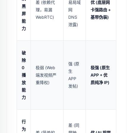
差 (依赖代
易局域
优 (底层网
黑
理，易漏
网
卡强路由 +
屏
WebRTC)
DNS
基带伪装)
能
泄露)
力
破
除
强 (原
0
极弱 (Web
极强 (原生
生
播
端发视频严
APP + 优
APP
放
重降权)
质纯净 IP)
发帖)
能
力
行
差 (同
为
差 (简单的
屏映
优 (AI 视觉