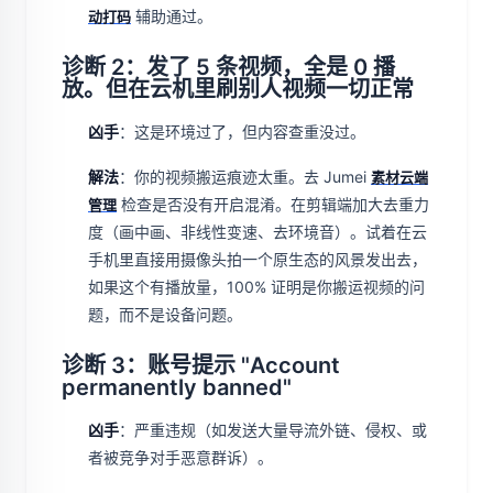
辅助通过。
动打码
诊断 2：发了 5 条视频，全是 0 播
放。但在云机里刷别人视频一切正常
凶手
：这是环境过了，但内容查重没过。
解法
：你的视频搬运痕迹太重。去 Jumei
素材云端
检查是否没有开启混淆。在剪辑端加大去重力
管理
度（画中画、非线性变速、去环境音）。试着在云
手机里直接用摄像头拍一个原生态的风景发出去，
如果这个有播放量，100% 证明是你搬运视频的问
题，而不是设备问题。
诊断 3：账号提示 "Account
permanently banned"
凶手
：严重违规（如发送大量导流外链、侵权、或
者被竞争对手恶意群诉）。