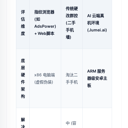
传统硬
评
指纹浏览器
改群控
AI 云端真
估
(如
(二手
机环境
维
AdsPower)
手机
(Jumei.ai)
度
+ Web脚本
墙)
底
层
ARM 服务
硬
x86 电脑端
淘汰二
器级安卓主
件
(虚假伪装)
手手机
板
架
构
解
中 (容
决