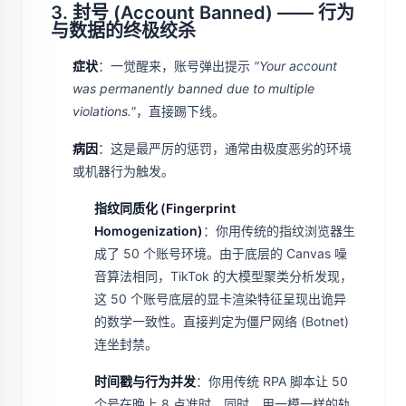
3. 封号 (Account Banned) —— 行为
与数据的终极绞杀
症状
：一觉醒来，账号弹出提示
"Your account
was permanently banned due to multiple
violations."
，直接踢下线。
病因
：这是最严厉的惩罚，通常由极度恶劣的环境
或机器行为触发。
指纹同质化 (Fingerprint
Homogenization)
：你用传统的指纹浏览器生
成了 50 个账号环境。由于底层的 Canvas 噪
音算法相同，TikTok 的大模型聚类分析发现，
这 50 个账号底层的显卡渲染特征呈现出诡异
的数学一致性。直接判定为僵尸网络 (Botnet)
连坐封禁。
时间戳与行为并发
：你用传统 RPA 脚本让 50
个号在晚上 8 点准时、同时、用一模一样的轨