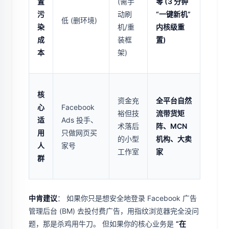
置
(需手
零 (3 分钟
污
动刷
“一键新机”
低 (删环境)
染
机/重
内核级重
成
装框
置)
本
架)
核
资金充
全平台自然
心
Facebook
裕但技
流带货矩
适
Ads 投手、
术落后
阵、MCN
用
只做网页买
的小型
机构、大卖
人
家号
工作室
家
群
中肯建议
： 如果你只是想安全地登录 Facebook 广告
管理后台 (BM) 去投付费广告，用指纹浏览器完全没问
题，那是杀鸡用牛刀。 但如果你的核心业务是
“在