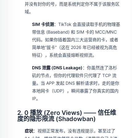
并没有封你的号，而是系统判定你不属于该服务区
域。
SIM 卡侦测
：TikTok 会直接读取手机的物理基
带信息 (Baseband) 和 SIM 卡的 MCC/MNC
代码。如果你插着国内三大运营商的卡，或者
简单地“拔卡”（这在 2026 年已经被视为高危
特征），系统会直接熔断视频流。
DNS 泄露 (DNS Leakage)
：你虽然连了洛杉
矶的节点，但你的代理软件只代理了 TCP 流
量。当 APP 发起 DNS 解析请求时，走的是你
本地网卡（UDP），瞬间暴露了你真实的国内
IP。
2. 0 播放 (Zero Views) —— 信任维
度的隐形限流 (Shadowban)
症状
：视频正常发布，没有违规提示，甚至过了