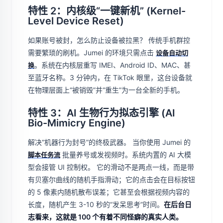
特性 2：内核级“一键新机” (Kernel-
Level Device Reset)
如果账号被封，怎么防止设备被拉黑？ 传统手机群控
需要繁琐的刷机。Jumei 的环境只需点击
设备自动切
。系统在内核层重写 IMEI、Android ID、MAC、甚
换
至蓝牙名称。3 分钟内，在 TikTok 眼里，这台设备就
在物理层面上“被销毁”并“重生”为一台全新的手机。
特性 3：AI 生物行为拟态引擎 (AI
Bio-Mimicry Engine)
解决“机器行为封号”的终极武器。 当你使用 Jumei 的
批量养号或发视频时。系统内置的 AI 大模
脚本任务流
型会接管 UI 控制权。 它的滑动不是两点一线，而是带
有贝塞尔曲线的随机手指滑动；它的点击会在目标按钮
的 5 像素内随机散布误差；它甚至会根据视频内容的
长度，随机产生 3-10 秒的“发呆思考”时间。
在后台日
志看来，这就是 100 个有着不同怪癖的真实人类。