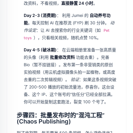
改资料，不看视频，
直接静置 24 小时
。
Day 2-3 (消费期)
： 利用 Jumei 的
自动养号功
能
。每天控制 AI 在推荐流 (FYP) 刷 30 分钟。
动
作设定
：让 AI 去搜索你的行业关键词（如
Pet
），只看相关视频，随机点赞 10%。
toys
Day 4-5 (破冰期)
： 在云端相册里准备一张高质量
的头像（利用
批量修改资料
功能去重）。完善
Bio（暂不挂链接）。发布第一条非营销类的原创
实拍视频（用云机虚拟摄像头拍一盆植物，或高度
去重的二次剪辑视频）。
验证
：如果这条视频突破
了 200-500 播放的初始流量池，恭喜你，这台设
备、这个 IP、这个账号的“信任分”已经全部拉满。
你可以开始复制这套跑法，裂变 100 个号了。
步骤四：批量发布时的“混沌工程”
(Chaos Publishing)
到了收割期，每天要发 500 条视频。怎么避免连坐？