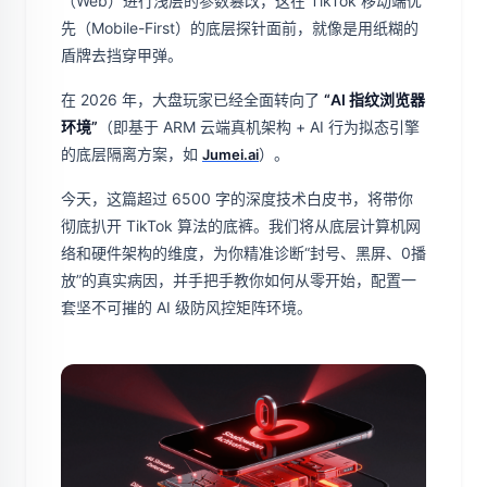
（Web）进行浅层的参数篡改，这在 TikTok 移动端优
先（Mobile-First）的底层探针面前，就像是用纸糊的
盾牌去挡穿甲弹。
在 2026 年，大盘玩家已经全面转向了
“AI 指纹浏览器
环境”
（即基于 ARM 云端真机架构 + AI 行为拟态引擎
的底层隔离方案，如
）。
Jumei.ai
今天，这篇超过 6500 字的深度技术白皮书，将带你
彻底扒开 TikTok 算法的底裤。我们将从底层计算机网
络和硬件架构的维度，为你精准诊断“封号、黑屏、0播
放”的真实病因，并手把手教你如何从零开始，配置一
套坚不可摧的 AI 级防风控矩阵环境。