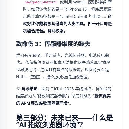
或利用 WebGL 探测渲染引擎
navigator.platform
时，如果你伪装的是一台 iPhone 15，但底层暴漏
出的计算特征却是一台 Intel Core i9 的电脑……
这
就好比你戴着极其逼真的人皮面具，但一开口却是
机器合成音。瞬间秒杀。
致命伤 3：传感器维度的缺失
手机有陀螺仪、重力感应、光线传感器、电池放电曲
线。 传统指纹浏览器根本无法提供这些随着真实物理
世界波动的、连续且有噪点的数据流。返回的要么是
NULL（空值），要么是死板的直线数据。
💡
阶段结论
：面对 TikTok 2026 年的风控，防关联的
维度必须从“修改浏览器参数”，彻底升级为
“提供真实
的 ARM 移动端物理隔离环境”
。
第三部分：未来已来——什么是
“AI 指纹浏览器环境”？