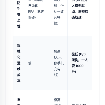
防
自动化
射，坐
大模型驱
封
RPA，轨迹
标一致
动，生物拟
安
僵硬)
死得
态轨迹)
全
快)
性
规
模
极高
极低 (B/S
化
(天天
架构，一人
运
低
修手机
管 1000
维
充电
台)
成
线)
本
重
极高