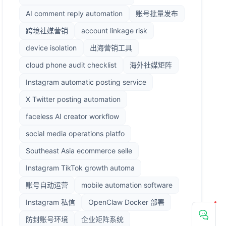
AI comment reply automation
账号批量发布
跨境社媒营销
account linkage risk
device isolation
出海营销工具
cloud phone audit checklist
海外社媒矩阵
Instagram automatic posting service
X Twitter posting automation
faceless AI creator workflow
social media operations platfo
Southeast Asia ecommerce selle
Instagram TikTok growth automa
账号自动运营
mobile automation software
Instagram 私信
OpenClaw Docker 部署
防封账号环境
企业矩阵系统