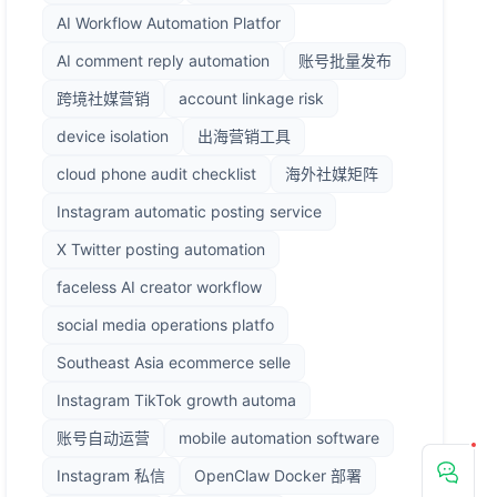
AI Workflow Automation Platfor
AI comment reply automation
账号批量发布
跨境社媒营销
account linkage risk
device isolation
出海营销工具
cloud phone audit checklist
海外社媒矩阵
Instagram automatic posting service
X Twitter posting automation
faceless AI creator workflow
social media operations platfo
Southeast Asia ecommerce selle
Instagram TikTok growth automa
账号自动运营
mobile automation software
Instagram 私信
OpenClaw Docker 部署