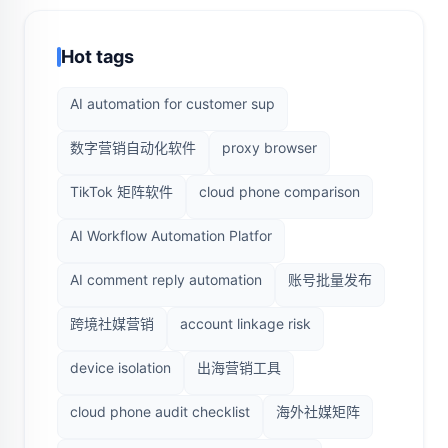
Hot tags
AI automation for customer sup
数字营销自动化软件
proxy browser
TikTok 矩阵软件
cloud phone comparison
AI Workflow Automation Platfor
AI comment reply automation
账号批量发布
跨境社媒营销
account linkage risk
device isolation
出海营销工具
cloud phone audit checklist
海外社媒矩阵