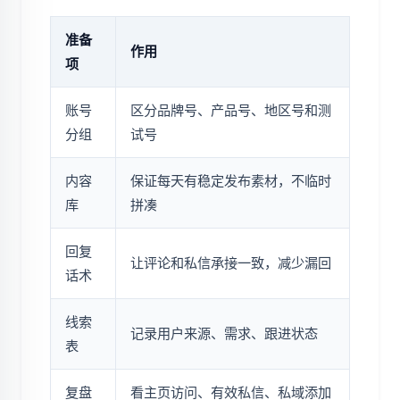
准备
作用
项
账号
区分品牌号、产品号、地区号和测
分组
试号
内容
保证每天有稳定发布素材，不临时
库
拼凑
回复
让评论和私信承接一致，减少漏回
话术
线索
记录用户来源、需求、跟进状态
表
复盘
看主页访问、有效私信、私域添加