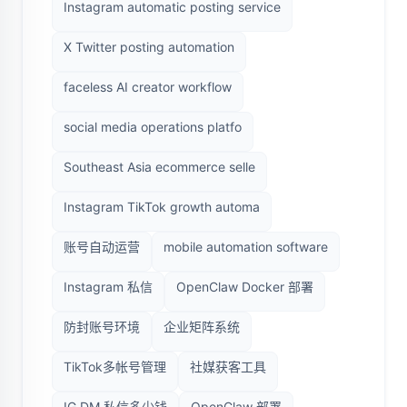
Instagram automatic posting service
X Twitter posting automation
faceless AI creator workflow
social media operations platfo
Southeast Asia ecommerce selle
Instagram TikTok growth automa
账号自动运营
mobile automation software
Instagram 私信
OpenClaw Docker 部署
防封账号环境
企业矩阵系统
TikTok多帐号管理
社媒获客工具
IG DM 私信多少钱
OpenClaw 部署