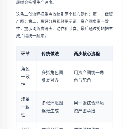
尾帧会拖慢生产速度。
这条二创流程把重点收缩到两个核心动作：第一，做资
产图；第二，写好分段视频提示词。资产图负责一致
性，提示词负责镜头、动作和节奏。最后通过剪辑把生
成片段统一起来。
环节
传统做法
两步核心流程
角色
多张角色图
用资产图统一角
一致
反复对齐
色与配角
性
场景
多张环境图
用一张综合环境
一致
逐张生成
资产图承接
性