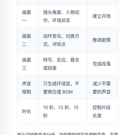
画面
镜头角度、人物动
建立开场
一
作、环境状态
画面
动作变化、切换方
推进剧情
二
式、冲突点
画面
特写、反应、悬念
完成段落
三
或结尾
声音
只生成环境音，不
减少不需
限制
要旁白或 BGM
要的声音
10 秒、13 秒、15
控制片段
时长
秒
长度
提示词越像导演分镜，视频模型越容易理解节奏。不要