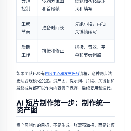
分镜
依赖分镜图
依赖结构化提示
控制
和首尾帧
词和续写
生成
先跑小段，再抽
准备时间长
节奏
关键帧续写
后期
拼接、音效、字
拼接和修正
工作
幕和节奏调整
如果团队已经有
流程，这种两步法
内容中心和发布任务
更适合规模化沉淀。资产图、提示词、片段、关键帧和
最终成片都可以作为内容资产保存，后续复用和迭代。
AI 短片制作第一步：制作统一
资产图
资产图制作的目标，不是生成一张漂亮海报，而是让模