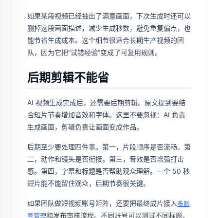
如果某段视频已经抽出了满意画面，下次生成时还可以
删掉这段画面描述，减少生成秒数，避免重复偏点，也
能节省生成成本。这个细节很适合长期生产视频的团
队，因为它把“试错经验”变成了可复用规则。
后期剪辑不能省
AI 视频生成完成后，还需要后期剪辑。原文提到要结
合短片节奏增加音效和字体。这里不要忽视：AI 负责
生成画面，剪辑负责让画面变成作品。
后期至少要处理四件事。第一，片段顺序是否流畅。第
二，动作和镜头是否衔接。第三，音效是否增强打击
感。第四，字幕和标题是否帮助观众理解。一个 50 秒
短片能不能留住观众，后期节奏很关键。
如果团队做短视频账号矩阵，还要把最终成片接入
多账
和发布审核流程。不同账号可以测试不同标题、
号管理