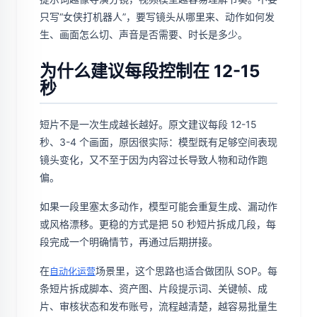
只写“女侠打机器人”，要写镜头从哪里来、动作如何发
生、画面怎么切、声音是否需要、时长是多少。
为什么建议每段控制在 12-15
秒
短片不是一次生成越长越好。原文建议每段 12-15
秒、3-4 个画面，原因很实际：模型既有足够空间表现
镜头变化，又不至于因为内容过长导致人物和动作跑
偏。
如果一段里塞太多动作，模型可能会重复生成、漏动作
或风格漂移。更稳的方式是把 50 秒短片拆成几段，每
段完成一个明确情节，再通过后期拼接。
在
场景里，这个思路也适合做团队 SOP。每
自动化运营
条短片拆成脚本、资产图、片段提示词、关键帧、成
片、审核状态和发布账号，流程越清楚，越容易批量生