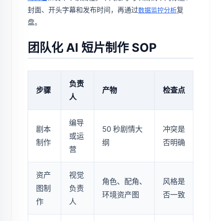
封面、开头字幕和发布时间，再通过
复
数据监控分析
盘。
团队化 AI 短片制作 SOP
负责
步骤
产物
检查点
人
编导
剧本
50 秒剧情大
冲突是
或运
制作
纲
否明确
营
资产
视觉
角色、配角、
风格是
图制
负责
环境资产图
否一致
作
人