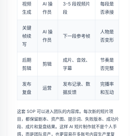
视频
AI 操
3-5 段视频片
每段是
生成
作员
段
否承接
关键
AI 操
人物是
帧续
下一段参考帧
作员
否变形
写
后期
成片、音效、
节奏是
剪辑
剪辑
字幕
否完整
发布
发布记录、数
完播率
运营
复盘
据反馈
和互动
这套 SOP 可以进入团队的内容库。每次新的短片项
目，都保留剧本、资产图、提示词、失败版本、成功片
段、成片和复盘结果。这样 AI 短片制作就不是个人手
感，而是团队资产，也更容易在多账号内容生产里复