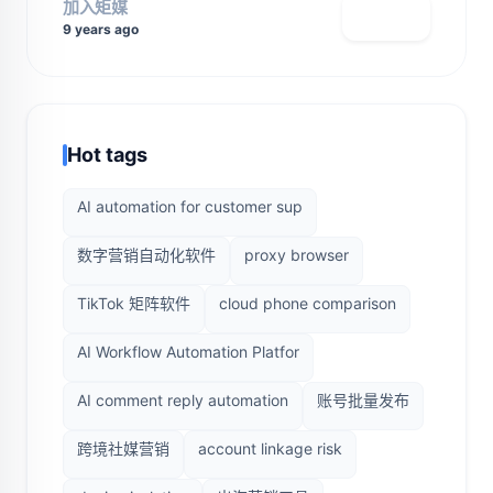
加入矩媒
查看主页
9 years ago
Hot tags
AI automation for customer sup
数字营销自动化软件
proxy browser
TikTok 矩阵软件
cloud phone comparison
AI Workflow Automation Platfor
AI comment reply automation
账号批量发布
跨境社媒营销
account linkage risk