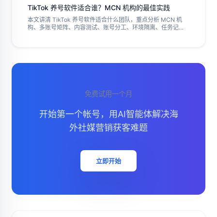
TikTok 养号软件适合谁？MCN 机构的最佳实践
本文讲清 TikTok 养号软件适合什么团队，重点分析 MCN 机
构、多账号矩阵、内容测试、账号分工、环境隔离、任务记
录、达人孵化、周度复盘和停用规则，并给出账号角色表、测
试字段、内容节奏和复盘指标，帮助团队避免把养号理解成机
械刷动作、无边界批量操作或不可追踪的账号管理，并建立合
规运营流程与停用判断。
免费试用一个月
开始第一个帐号，用AI智能体解决海
外社媒营销获客难题
立即开始