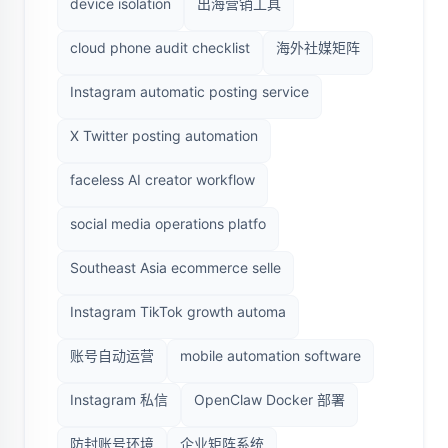
device isolation
出海营销工具
cloud phone audit checklist
海外社媒矩阵
Instagram automatic posting service
X Twitter posting automation
faceless AI creator workflow
social media operations platfo
Southeast Asia ecommerce selle
Instagram TikTok growth automa
账号自动运营
mobile automation software
Instagram 私信
OpenClaw Docker 部署
防封账号环境
企业矩阵系统