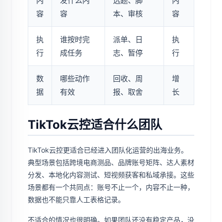
内
发什么内
选题、脚
内
容
容
本、审核
容
执
谁按时完
派单、日
执
行
成任务
志、暂停
行
数
哪些动作
回收、周
增
据
有效
报、取舍
长
TikTok云控适合什么团队
TikTok云控更适合已经进入团队化运营的出海业务。
典型场景包括跨境电商测品、品牌账号矩阵、达人素材
分发、本地化内容测试、短视频获客和私域承接。这些
场景都有一个共同点：账号不止一个，内容不止一种，
数据也不能只靠人工表格记录。
不适合的情况也很明确。如果团队还没有稳定产品，没