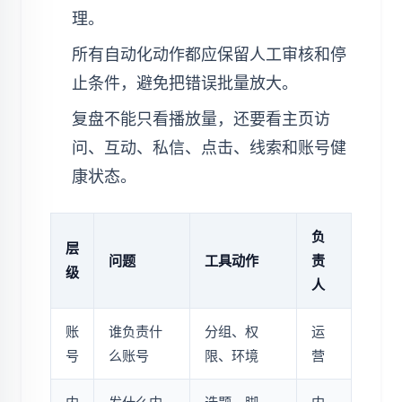
理。
所有自动化动作都应保留人工审核和停
止条件，避免把错误批量放大。
复盘不能只看播放量，还要看主页访
问、互动、私信、点击、线索和账号健
康状态。
负
层
问题
工具动作
责
级
人
账
谁负责什
分组、权
运
号
么账号
限、环境
营