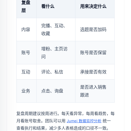
复盘
看什么
用来决定什么
层
完播、互动、
内容
选题是否加码
收藏
增粉、主页访
账号
账号是否保留
问
互动
评论、私信
承接是否有效
是否进入销售
业务
点击、询盘
跟进
复盘周期建议按周进行。每天看异常，每周看趋势，每
月看账号取舍。团队可以用
统一
Jumei 数据监控分析
查看执行和结果，减少多人表格造成的口径不一致。