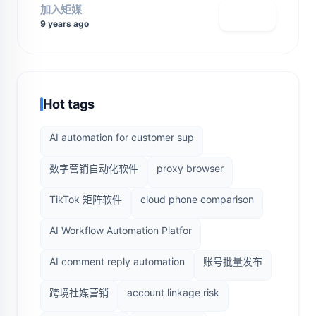
加入矩媒
查看主页
9 years ago
Hot tags
AI automation for customer sup
数字营销自动化软件
proxy browser
TikTok 矩阵软件
cloud phone comparison
AI Workflow Automation Platfor
AI comment reply automation
账号批量发布
跨境社媒营销
account linkage risk