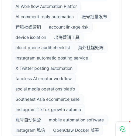
AI Workflow Automation Platfor
AI comment reply automation
账号批量发布
跨境社媒营销
account linkage risk
device isolation
出海营销工具
cloud phone audit checklist
海外社媒矩阵
Instagram automatic posting service
X Twitter posting automation
faceless AI creator workflow
social media operations platfo
Southeast Asia ecommerce selle
Instagram TikTok growth automa
账号自动运营
mobile automation software
Instagram 私信
OpenClaw Docker 部署