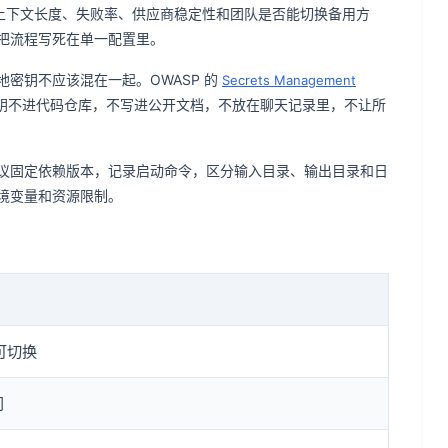
、上下文长度、失败率、供应商稳定性和团队是否能切换备用方
把流程写死在单一配置里。
密钥不应该混在一起。OWASP 的
Secrets Management
钥不进代码仓库，不写进公开文档，不放在聊天记录里，不让所
议固定依赖版本，记录启动命令，区分输入目录、输出目录和日
境变量和资源限制。
可切换
问