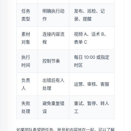
任务
明确执行动
发布、巡检、记
类型
作
录、提醒
素材
连接内容流
视频 A、话术 B、
对象
程
表单 C
执行
每日 10:00 或指定
控制节奏
时间
时区
负责
出错后有人
运营、审核、客服
人
处理
失败
避免重复错
重试、暂停、转人
处理
误
工
如果团队希望把任务、账号和内容放在一起，可以了解