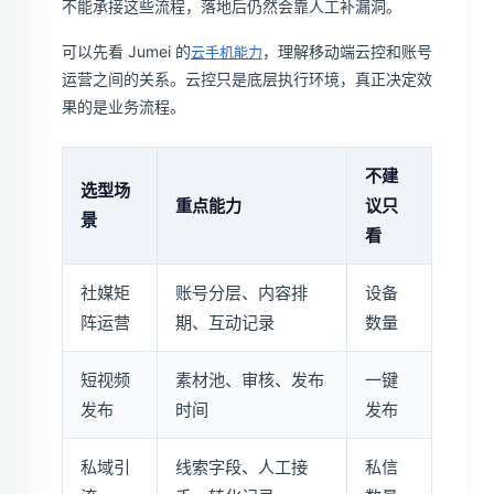
不能承接这些流程，落地后仍然会靠人工补漏洞。
可以先看 Jumei 的
，理解移动端云控和账号
云手机能力
运营之间的关系。云控只是底层执行环境，真正决定效
果的是业务流程。
不建
选型场
重点能力
议只
景
看
社媒矩
账号分层、内容排
设备
阵运营
期、互动记录
数量
短视频
素材池、审核、发布
一键
发布
时间
发布
私域引
线索字段、人工接
私信