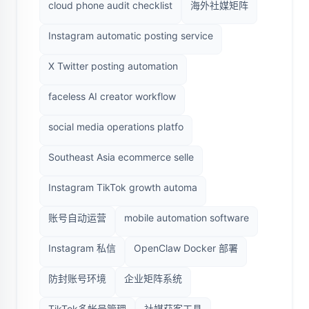
cloud phone audit checklist
海外社媒矩阵
Instagram automatic posting service
X Twitter posting automation
faceless AI creator workflow
social media operations platfo
Southeast Asia ecommerce selle
Instagram TikTok growth automa
账号自动运营
mobile automation software
Instagram 私信
OpenClaw Docker 部署
防封账号环境
企业矩阵系统
TikTok多帐号管理
社媒获客工具