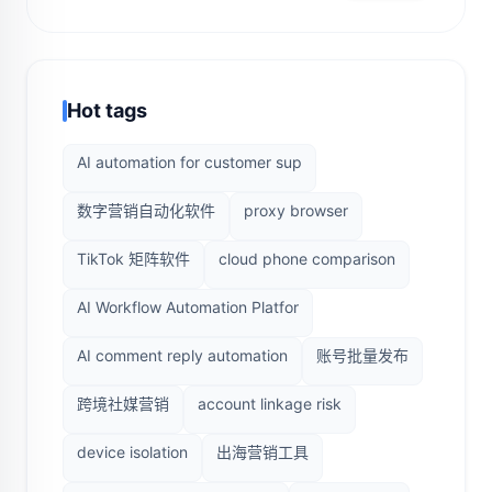
Hot tags
AI automation for customer sup
数字营销自动化软件
proxy browser
TikTok 矩阵软件
cloud phone comparison
AI Workflow Automation Platfor
AI comment reply automation
账号批量发布
跨境社媒营销
account linkage risk
device isolation
出海营销工具