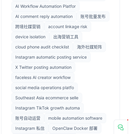
AI Workflow Automation Platfor
AI comment reply automation
账号批量发布
跨境社媒营销
account linkage risk
device isolation
出海营销工具
cloud phone audit checklist
海外社媒矩阵
Instagram automatic posting service
X Twitter posting automation
faceless AI creator workflow
social media operations platfo
Southeast Asia ecommerce selle
Instagram TikTok growth automa
账号自动运营
mobile automation software
Instagram 私信
OpenClaw Docker 部署