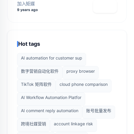
加入矩媒
查看主页
9 years ago
Hot tags
AI automation for customer sup
数字营销自动化软件
proxy browser
TikTok 矩阵软件
cloud phone comparison
AI Workflow Automation Platfor
AI comment reply automation
账号批量发布
跨境社媒营销
account linkage risk