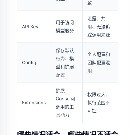
致
泄露、共
用于访问
API Key
用、无法追
模型服务
踪调用来源
保存默认
个人配置和
行为、模
Config
团队配置混
型和扩展
用
配置
扩展
权限过大、
Goose 可
Extensions
执行范围不
调用的工
可控
具能力
哪些情况适合，哪些情况不适合