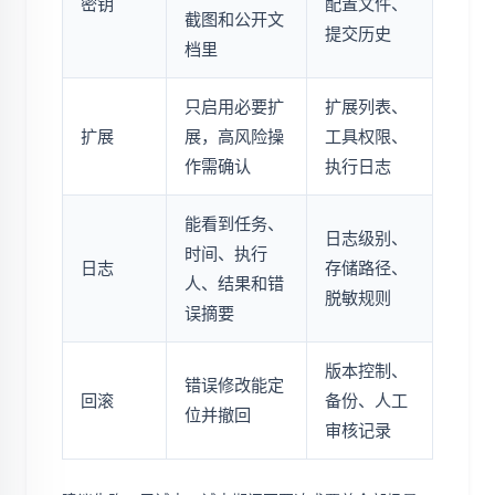
密钥
配置文件、
截图和公开文
提交历史
档里
只启用必要扩
扩展列表、
扩展
展，高风险操
工具权限、
作需确认
执行日志
能看到任务、
日志级别、
时间、执行
日志
存储路径、
人、结果和错
脱敏规则
误摘要
版本控制、
错误修改能定
回滚
备份、人工
位并撤回
审核记录