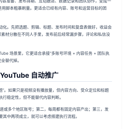
矩阵里的内容准备、发布排期、互动跟进、数据记录和团队协作，变成一
不是用脚本粗暴刷量。更适合已经有内容、账号和运营目标的团
动化。先把选题、剪辑、标题、发布时间和复盘表做好，收益会
，内容素材分散在不同人手里，发布前后经常漏步骤，评论和私信没
uTube 场景里，它更适合承接“多账号环境 + 内容任务 + 团队执
完全替代掉。
ouTube 自动推广
程问题”。如果只是视频没有播放量，但内容方向、受众定位和标题
执行稳定性，但不能替代内容判断。
频道或多个地区账号；第二，每周都有固定内容产出；第三，发
要其中两项成立，就可以考虑搭建执行流程。