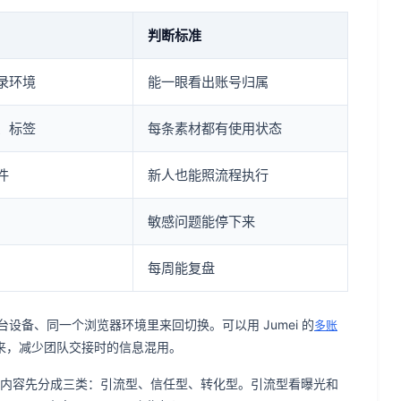
判断标准
录环境
能一眼看出账号归属
、标签
每条素材都有使用状态
件
新人也能照流程执行
敏感问题能停下来
每周能复盘
备、同一个浏览器环境里来回切换。可以用 Jumei 的
多账
来，减少团队交接时的信息混用。
以把内容先分成三类：引流型、信任型、转化型。引流型看曝光和