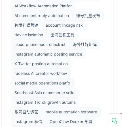
AI Workflow Automation Platfor
AI comment reply automation
账号批量发布
跨境社媒营销
account linkage risk
device isolation
出海营销工具
cloud phone audit checklist
海外社媒矩阵
Instagram automatic posting service
X Twitter posting automation
faceless AI creator workflow
social media operations platfo
Southeast Asia ecommerce selle
Instagram TikTok growth automa
账号自动运营
mobile automation software
Instagram 私信
OpenClaw Docker 部署