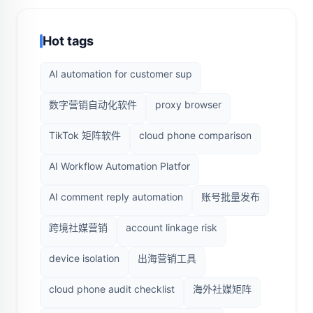
Hot tags
AI automation for customer sup
数字营销自动化软件
proxy browser
TikTok 矩阵软件
cloud phone comparison
AI Workflow Automation Platfor
AI comment reply automation
账号批量发布
跨境社媒营销
account linkage risk
device isolation
出海营销工具
cloud phone audit checklist
海外社媒矩阵