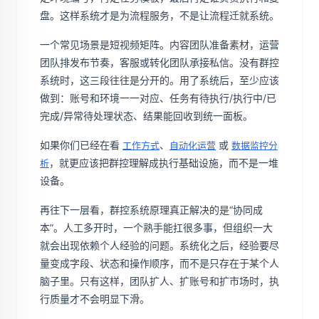
盘。这样系统才是为流程服务，不是让流程迁就系统。
一个常见场景是短视频矩阵。内容团队准备素材，运营
团队排发布节奏，客服或转化团队承接私信。没有群控
系统时，这三段往往是分开的。用了系统后，至少应该
做到：账号和环境一一对应、任务有待执行/执行中/已
完成/异常待处理状态、结果能回收到统一面板。
如果你们已经在看
、
或
工作方式
自动化运营
数据监控分
，就更应该把群控理解成执行基础设施，而不是一堆
析
设备。
再往下一层看，群控系统原理真正解决的是“协同成
本”。人工多开时，一个熟手能扛很多事，但组织一大
就会出现依赖个人经验的问题。系统化之后，经验要尽
量变成字段、状态和操作顺序，而不是只存在于某个人
脑子里。只有这样，团队扩人、扩账号和扩市场时，执
行质量才不会明显下滑。