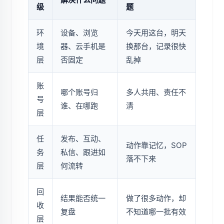
级
题
环
设备、浏览
今天用这台，明天
境
器、云手机是
换那台，记录很快
层
否固定
乱掉
账
哪个账号归
多人共用、责任不
号
谁、在哪跑
清
层
任
发布、互动、
动作靠记忆，SOP
务
私信、跟进如
落不下来
层
何流转
回
结果能否统一
做了很多动作，却
收
复盘
不知道哪一批有效
层