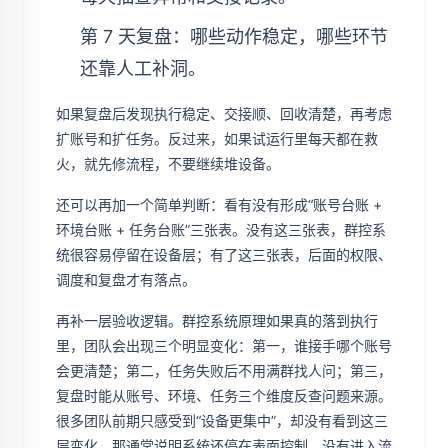
第 7 天复盘：哪些动作稳定，哪些环节
还靠人工补洞。
如果复盘后发现执行稳定、交接顺、回收清楚，再考虑
扩账号和扩任务。反过来，如果试运行里每天都在救
火，就先修流程，不要继续堆设备。
还可以再加一个简单判断：看有没有形成“账号台账 +
环境台账 + 任务台账”三张表。没有这三张表，群控系
统很容易停留在设备层；有了这三张表，后面的权限、
调度和复盘才有落点。
再补一层验收逻辑。群控系统原理如果真的落到执行
里，团队会出现三个明显变化：第一，谁接手哪个账号
会更清楚；第二，任务失败后不用满群找人问；第三，
复盘时能从账号、环境、任务三个维度反查问题来源。
很多团队前期只感受到“设备更集中”，却没有看到这三
层变化，那通常说明系统还停在表面控制，没有进入流