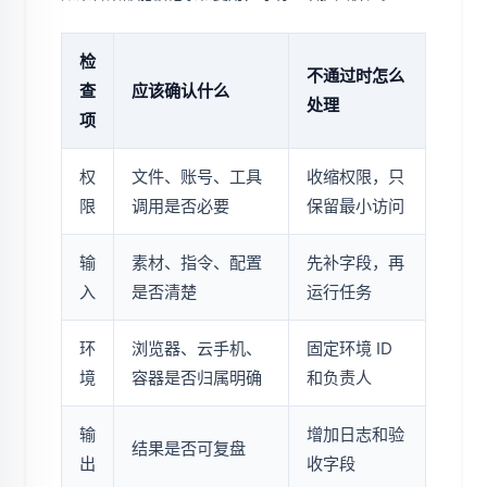
检
不通过时怎么
查
应该确认什么
处理
项
权
文件、账号、工具
收缩权限，只
限
调用是否必要
保留最小访问
输
素材、指令、配置
先补字段，再
入
是否清楚
运行任务
环
浏览器、云手机、
固定环境 ID
境
容器是否归属明确
和负责人
输
增加日志和验
结果是否可复盘
出
收字段