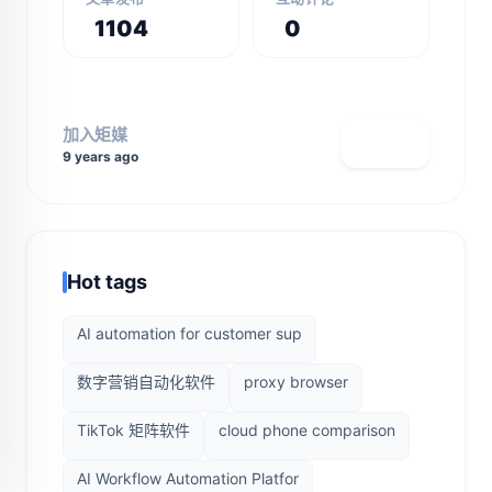
1104
0
加入矩媒
查看主页
9 years ago
Hot tags
AI automation for customer sup
数字营销自动化软件
proxy browser
TikTok 矩阵软件
cloud phone comparison
AI Workflow Automation Platfor