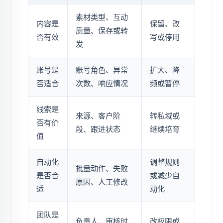
素材类型、互动
内容是
保留、改
质量、保存或转
否有效
写或停用
发
账号是
账号角色、异常
扩大、降
否适合
次数、响应情况
频或暂停
线索是
来源、客户阶
转私域或
否有价
段、跟进状态
继续培育
值
自动化
调整规则
批量动作、失败
是否合
或减少自
原因、人工修改
适
动化
团队是
负责人、审核时
改权限或