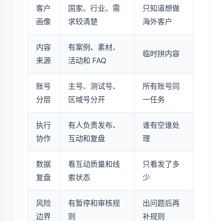
客户
国家、行业、需
只知道想做
画像
求较清楚
海外客户
内容
有案例、素材、
临时拼内容
来源
活动和 FAQ
账号
主号、测试号、
所有账号同
分层
区域号分开
一任务
执行
有人负责发布、
谁有空谁处
协作
互动和复盘
理
数据
看互动质量和线
只看发了多
复盘
索状态
少
风险
有暂停和审核规
出问题后再
边界
则
补规则