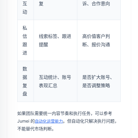
互
复
诉、合作意向
动
私
信
线索标签、跟进
高价值客户判
跟
提醒
断、报价沟通
进
数
据
互动统计、账号
是否扩大账号、
复
表现汇总
是否调整策略
盘
如果团队需要统一内容节奏和执行任务，可以参考
Jumei 的
。但自动化只解决执行问题，
自动化运营能力
不能替代市场判断。