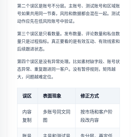
第二个误区是账号不分层。主账号、测试账号和区域账
号如果共用同一节奏，风险和数据都会混在一起。测试
动作应先在低风险账号中验证。
第三个误区是只看数量。发布数量、评论数量和私信数
量只是过程指标。真正要看的是有效互动、有效线索和
后续跟进状态。
第四个误区是没有异常处理。比如素材缺字段、账号状
态异常、重复跟进同一客户。没有暂停规则，矩阵越
大，问题越难定位。
误区
表面现象
修正方式
内容
多账号同文同
按市场和客户阶
复制
图
段改内容
账号
主号和测试号
先分层，再定任