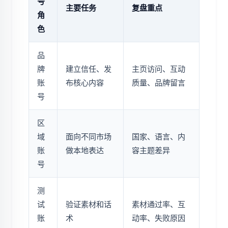
号
主要任务
复盘重点
角
色
品
牌
建立信任、发
主页访问、互动
账
布核心内容
质量、品牌留言
号
区
域
面向不同市场
国家、语言、内
账
做本地表达
容主题差异
号
测
试
验证素材和话
素材通过率、互
账
术
动率、失败原因