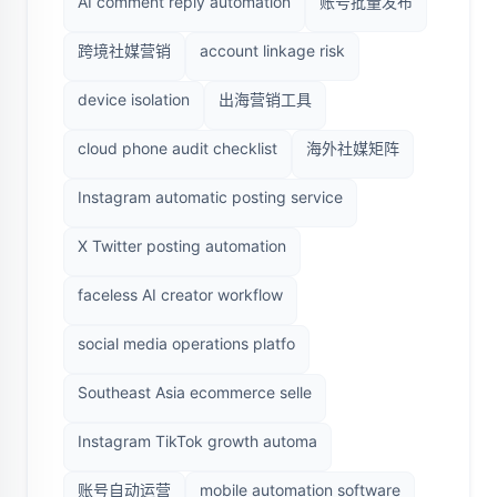
AI comment reply automation
账号批量发布
跨境社媒营销
account linkage risk
device isolation
出海营销工具
cloud phone audit checklist
海外社媒矩阵
Instagram automatic posting service
X Twitter posting automation
faceless AI creator workflow
social media operations platfo
Southeast Asia ecommerce selle
Instagram TikTok growth automa
账号自动运营
mobile automation software