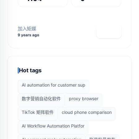
加入矩媒
查看主页
9 years ago
Hot tags
AI automation for customer sup
数字营销自动化软件
proxy browser
TikTok 矩阵软件
cloud phone comparison
AI Workflow Automation Platfor