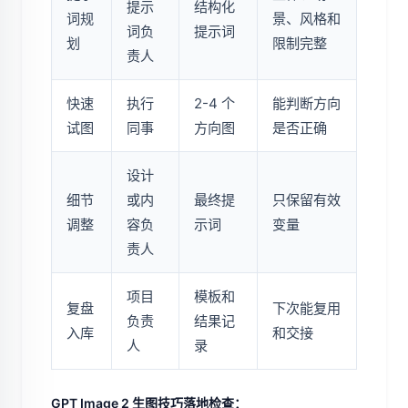
提示
结构化
词规
景、风格和
词负
提示词
划
限制完整
责人
快速
执行
2-4 个
能判断方向
试图
同事
方向图
是否正确
设计
细节
或内
最终提
只保留有效
调整
容负
示词
变量
责人
项目
模板和
复盘
下次能复用
负责
结果记
入库
和交接
人
录
GPT Image 2 生图技巧落地检查：