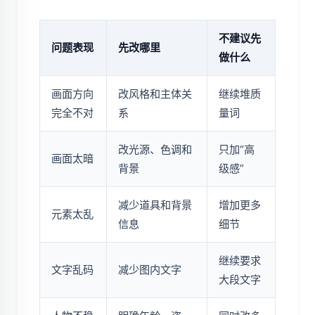
不建议先
问题表现
先改哪里
做什么
画面方向
改风格和主体关
继续堆质
完全不对
系
量词
改光源、色调和
只加“高
画面太暗
背景
级感”
减少道具和背景
增加更多
元素太乱
信息
细节
继续要求
文字乱码
减少图内文字
大段文字