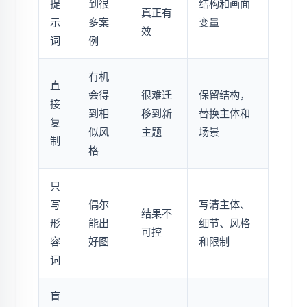
提
到很
结构和画面
真正有
示
多案
变量
效
词
例
有机
直
会得
很难迁
保留结构，
接
到相
移到新
替换主体和
复
似风
主题
场景
制
格
只
写
偶尔
写清主体、
结果不
形
能出
细节、风格
可控
容
好图
和限制
词
盲