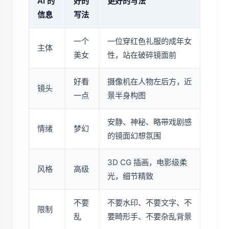
AI 的
好的
更好的写法
信息
写法
一个
一位穿红色礼服的成年女
主体
美女
性，站在破碎镜面前
好看
摄像机在人物左后方，近
镜头
一点
景半身构图
安静、神秘、略带戏剧感
情绪
梦幻
的镜面幻想氛围
3D CG 插画，电影级柔
风格
高级
光，细节精致
不要
不要水印、不要文字、不
限制
乱
要畸形手、不要杂乱背景