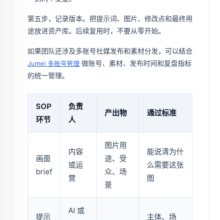
第五步，记录版本。把提示词、图片、修改点和最终用
途放进资产库。后续复用时，不要从零开始。
如果团队还涉及多账号社媒发布和素材分发，可以结合
做账号、素材、发布时间和复盘指标
Jumei 多账号管理
的统一管理。
SOP
负责
产出物
通过标准
环节
人
图片用
内容
能说清为什
画面
途、受
或运
么需要这张
brief
众、场
营
图
景
AI 或
提示
主体、场