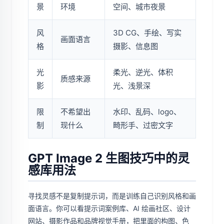
景
环境
空间、城市夜景
风
3D CG、手绘、写实
画面语言
格
摄影、信息图
光
柔光、逆光、体积
质感来源
影
光、浅景深
限
不希望出
水印、乱码、logo、
制
现什么
畸形手、过密文字
GPT Image 2 生图技巧中的灵
感库用法
寻找灵感不是复制提示词，而是训练自己识别风格和画
面语言。你可以看提示词案例库、AI 绘画社区、设计
网站、摄影作品和品牌视觉手册，把里面的构图、色