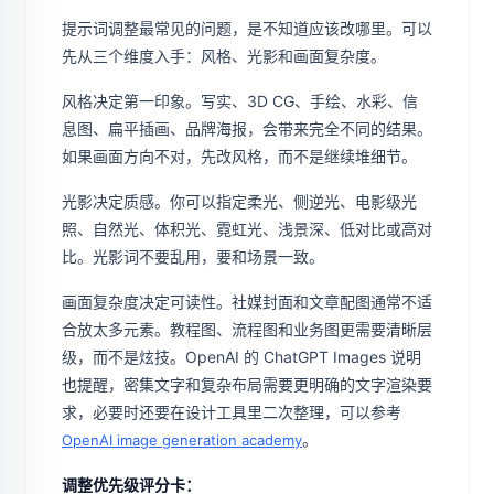
提示词调整最常见的问题，是不知道应该改哪里。可以
先从三个维度入手：风格、光影和画面复杂度。
风格决定第一印象。写实、3D CG、手绘、水彩、信
息图、扁平插画、品牌海报，会带来完全不同的结果。
如果画面方向不对，先改风格，而不是继续堆细节。
光影决定质感。你可以指定柔光、侧逆光、电影级光
照、自然光、体积光、霓虹光、浅景深、低对比或高对
比。光影词不要乱用，要和场景一致。
画面复杂度决定可读性。社媒封面和文章配图通常不适
合放太多元素。教程图、流程图和业务图更需要清晰层
级，而不是炫技。OpenAI 的 ChatGPT Images 说明
也提醒，密集文字和复杂布局需要更明确的文字渲染要
求，必要时还要在设计工具里二次整理，可以参考
。
OpenAI image generation academy
调整优先级评分卡：