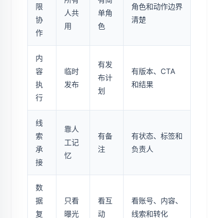
限
角色和动作边界
人共
单角
协
清楚
用
色
作
内
有发
容
临时
有版本、CTA
布计
执
发布
和结果
划
行
线
靠人
索
有备
有状态、标签和
工记
承
注
负责人
忆
接
数
据
只看
看互
看账号、内容、
复
曝光
动
线索和转化