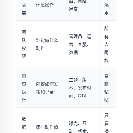
器、网络、
隔
环境操作
混
异常
离
用
所
团
管理员、运
有
队
谁能做什么
营、客服、
人
权
动作
数据
同
限
权
内
复
主题、版
容
内容如何发
制
本、发布时
执
布和记录
粘
间、CTA
行
贴
只
数
曝光、互
看
据
哪些动作值
动、线索、
播