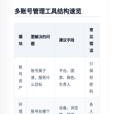
多账号管理工具结构速览
常
模
要解决的问
见
建议字段
块
题
错
误
只
账
账号属于
平台、国
保
号
谁，服务什
家、角色、
存
资
么目标
负责人
密
产
码
环
多
设备、浏览
境
账号在哪个
人