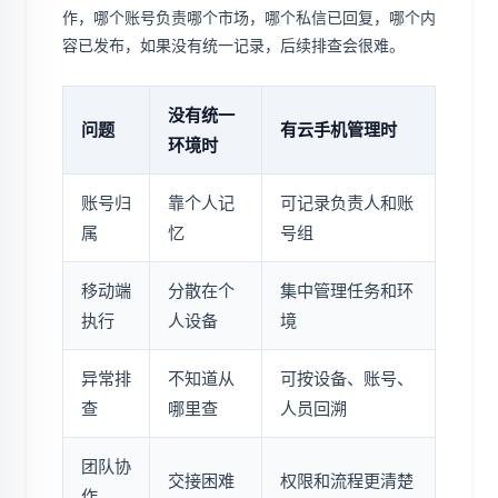
作，哪个账号负责哪个市场，哪个私信已回复，哪个内
容已发布，如果没有统一记录，后续排查会很难。
没有统一
问题
有云手机管理时
环境时
账号归
靠个人记
可记录负责人和账
属
忆
号组
移动端
分散在个
集中管理任务和环
执行
人设备
境
异常排
不知道从
可按设备、账号、
查
哪里查
人员回溯
团队协
交接困难
权限和流程更清楚
作