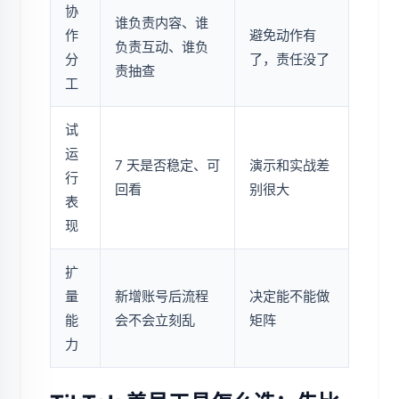
协
谁负责内容、谁
作
避免动作有
负责互动、谁负
分
了，责任没了
责抽查
工
试
运
7 天是否稳定、可
演示和实战差
行
回看
别很大
表
现
扩
量
新增账号后流程
决定能不能做
能
会不会立刻乱
矩阵
力