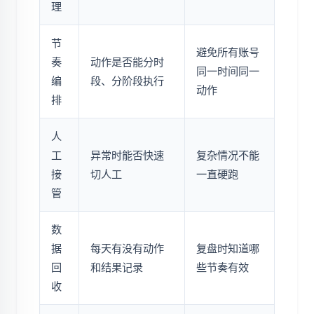
理
节
避免所有账号
奏
动作是否能分时
同一时间同一
编
段、分阶段执行
动作
排
人
工
异常时能否快速
复杂情况不能
接
切人工
一直硬跑
管
数
据
每天有没有动作
复盘时知道哪
回
和结果记录
些节奏有效
收