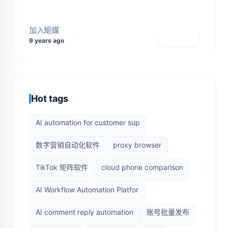
加入矩媒
查看主页
9 years ago
Hot tags
AI automation for customer sup
数字营销自动化软件
proxy browser
TikTok 矩阵软件
cloud phone comparison
AI Workflow Automation Platfor
AI comment reply automation
账号批量发布