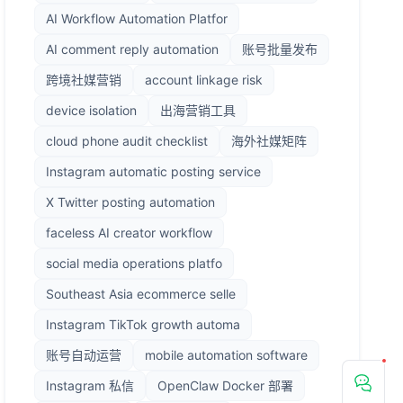
AI Workflow Automation Platfor
AI comment reply automation
账号批量发布
跨境社媒营销
account linkage risk
device isolation
出海营销工具
cloud phone audit checklist
海外社媒矩阵
Instagram automatic posting service
X Twitter posting automation
faceless AI creator workflow
social media operations platfo
Southeast Asia ecommerce selle
Instagram TikTok growth automa
账号自动运营
mobile automation software
Instagram 私信
OpenClaw Docker 部署