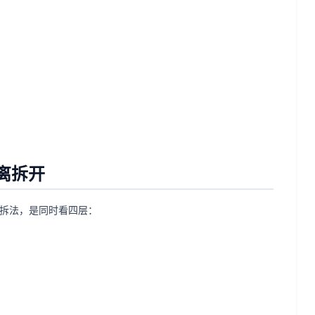
离拆开
的拆法，是同时看四层：