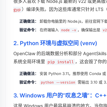
很多人喜欢下载 Node.js 最新的 v22 或更
）编译失败。因为这些库通常只针对 LTS
gyp
正确做法：
卸载你电脑里的 Node.js，前往官网下
验证命令：
在终端输入
，确保输出是
node -v
v2
2. Python 环境与虚拟空间 (venv)
OpenClaw 的后端数据分析和部分 AgentSkil
系统全局环境里
，这会毁了你的
pip install
正确做法：
安装 Python 3.11。推荐使用 Conda 
验证命令：
需输出 3.10 或 3.
python --version
3. Windows 用户的“叹息之墙”：C
这是 Windows 用户最容易崩溃的地方。当你