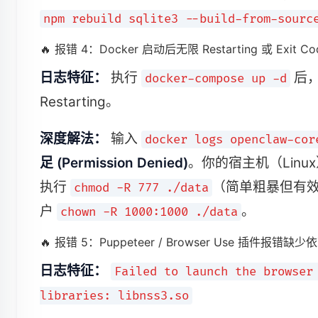
npm rebuild sqlite3 --build-from-sourc
🔥 报错 4：Docker 启动后无限 Restarting 或 Exit Cod
日志特征：
执行
后，
docker-compose up -d
Restarting。
深度解法：
输入
docker logs openclaw-cor
足 (Permission Denied)
。你的宿主机（Linux）
执行
（简单粗暴但有效
chmod -R 777 ./data
户
。
chown -R 1000:1000 ./data
🔥 报错 5：Puppeteer / Browser Use 插件报错缺少依
日志特征：
Failed to launch the browser
libraries: libnss3.so