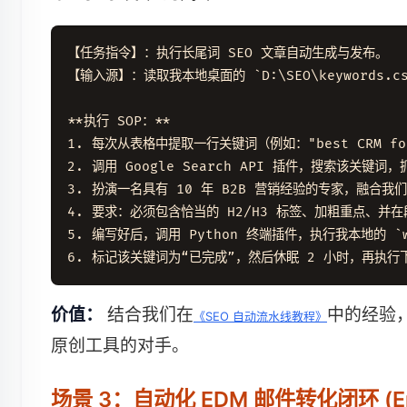
【任务指令】：执行长尾词 SEO 文章自动生成与发布。

【输入源】：读取我本地桌面的 `D:\SEO\keywords.
**执行 SOP：**

1. 每次从表格中提取一行关键词（例如："best CRM for s
2. 调用 Google Search API 插件，搜索该关
3. 扮演一名具有 10 年 B2B 营销经验的专家，融合我们
4. 要求：必须包含恰当的 H2/H3 标签、加粗重点、并在
5. 编写好后，调用 Python 终端插件，执行我本地的 `wp
价值：
结合我们在
中的经验
《SEO 自动流水线教程》
原创工具的对手。
场景 3：自动化 EDM 邮件转化闭环 (Emai