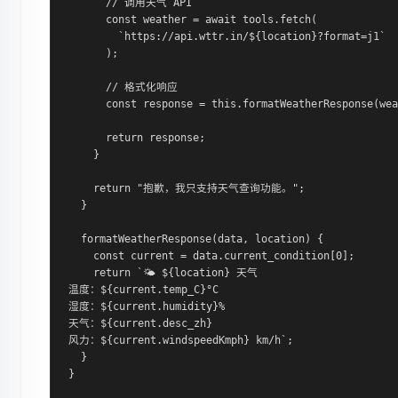
      // 调用天气 API

      const weather = await tools.fetch(

        `https://api.wttr.in/${location}?format=j1`

      );

      // 格式化响应

      const response = this.formatWeatherResponse(wea
      return response;

    }

    return "抱歉，我只支持天气查询功能。";

  }

  formatWeatherResponse(data, location) {

    const current = data.current_condition[0];

    return `🌤️ ${location} 天气

温度：${current.temp_C}°C

湿度：${current.humidity}%

天气：${current.desc_zh}

风力：${current.windspeedKmph} km/h`;

  }

}
