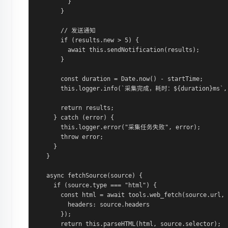
        }

      }

      // 发送通知

      if (results.new > 5) {

        await this.sendNotification(results);

      }

      const duration = Date.now() - startTime;

      this.logger.info(`采集完成，耗时：${duration}ms`, r
      return results;

    } catch (error) {

      this.logger.error("采集任务失败", error);

      throw error;

    }

  }

  async fetchSource(source) {

    if (source.type === "html") {

      const html = await tools.web_fetch(source.url, 
        headers: source.headers

      });

      return this.parseHTML(html, source.selector);
