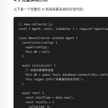
以下是一个完整的 AI 新闻采集系统的实现代码：
// news-collector.js

const { Agent, tools, scheduler } = require("openclaw
class NewsCollector extends Agent {

  constructor(config) {

    super(config);

    this.db = null;

  }

  async initialize() {

    // 初始化数据库连接

    this.db = await tools.database.connect(this.confi
    this.logger.info("采集器初始化完成");

  }

  async run() {

    const startTime = Date.now();

    const results = {

      collected: 0,
