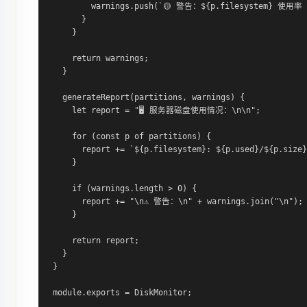
        warnings.push(`🟡 警告：${p.filesystem} 使用率 $
      }

    }

    return warnings;

  }

  generateReport(partitions, warnings) {

    let report = "🖥️ 服务器磁盘使用情况：\n\n";

    for (const p of partitions) {

      report += `${p.filesystem}: ${p.used}/${p.size}
    }

    if (warnings.length > 0) {

      report += "\n⚠️ 警告：\n" + warnings.join("\n");

    }

    return report;

  }

}

module.exports = DiskMonitor;