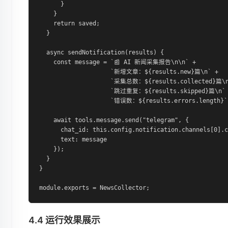
      }

    }

    return saved;

  }

  async sendNotification(results) {

    const message = `📰 AI 新闻采集报告\n\n` +

                    `新增文章：${results.new}篇\n` +

                    `采集总数：${results.collected}篇\n
                    `跳过重复：${results.skipped}篇\n` 
                    `错误数：${results.errors.length}`;
    await tools.message.send("telegram", {

      chat_id: this.config.notification.channels[0].c
      text: message

    });

  }

}

module.exports = NewsCollector;
4.4 运行效果展示