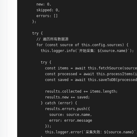
      new: 0,

      skipped: 0,

      errors: []

    };

    try {

      // 遍历所有数据源

      for (const source of this.config.sources) {

        this.logger.info(`开始采集：${source.name}`);

        try {

          const items = await this.fetchSource(source
          const processed = await this.processItems(i
          const saved = await this.saveToDB(processed
          results.collected += items.length;

          results.new += saved;

        } catch (error) {

          results.errors.push({

            source: source.name,

            error: error.message

          });

          this.logger.error(`采集失败：${source.name}`,