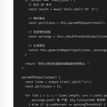
    if (intent === "check_disk") {

      // 执行 df 命令

      const result = await tools.shell("df -h");

      // 解析输出

      const partitions = this.parseDfOutput(result);

      // 检查警告阈值

      const warnings = this.checkThresholds(partition
      // 生成报告

      return this.generateReport(partitions, warnings
    }

    return "我可以帮您检查服务器磁盘使用情况。";

  }

  parseDfOutput(output) {

    const lines = output.trim().split("\n");

    const partitions = [];

    for (let i = 1; i < lines.length; i++) { const pa
        warnings.push(`🔴 严重：${p.filesystem} 使用率 $
      } else if (p.usePercent >= warningThreshold) {
