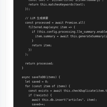
      const text = `${item.title} ${item.summary}`;

      return this.matchesKeywords(text);

    });

    // LLM 生成摘要

    const processed = await Promise.all(

      filtered.map(async item => {

        if (this.config.processing.llm_summary.enable
          item.summary = await this.generateSummary(i
        }

        return item;

      })

    );

    return processed;

  }

  async saveToDB(items) {

    let saved = 0;

    for (const item of items) {

      const exists = await this.checkDuplicate(item.t
      if (!exists) {

        await this.db.insert("articles", item);

        saved++;
