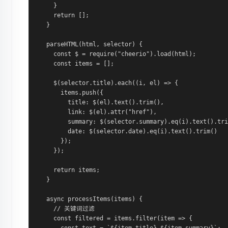
    }

    return [];

  }

  parseHTML(html, selector) {

    const $ = require("cheerio").load(html);

    const items = [];

    $(selector.title).each((i, el) => {

      items.push({

        title: $(el).text().trim(),

        link: $(el).attr("href"),

        summary: $(selector.summary).eq(i).text().tri
        date: $(selector.date).eq(i).text().trim()

      });

    });

    return items;

  }

  async processItems(items) {

    // 关键词过滤

    const filtered = items.filter(item => {
