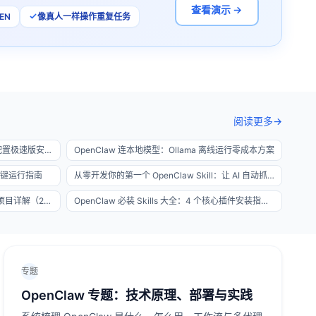
查看演示 →
EN
像真人一样操作重复任务
阅读更多
→
OpenClaw Windows 一键包：免环境配置极速版安装教程
OpenClaw 连本地模型：Ollama 离线运行零成本方案
生一键运行指南
从零开发你的第一个 OpenClaw Skill：让 AI 自动抓取网页并生成每日简报
OpenClaw 实战案例：7 个真实自动化项目详解（2026 专业版）
OpenClaw 必装 Skills 大全：4 个核心插件安装指南（2026 最新版）
专题
OpenClaw 专题：技术原理、部署与实践