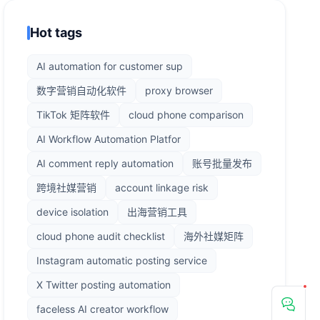
Hot tags
AI automation for customer sup
数字营销自动化软件
proxy browser
TikTok 矩阵软件
cloud phone comparison
AI Workflow Automation Platfor
AI comment reply automation
账号批量发布
跨境社媒营销
account linkage risk
device isolation
出海营销工具
cloud phone audit checklist
海外社媒矩阵
Instagram automatic posting service
X Twitter posting automation
faceless AI creator workflow