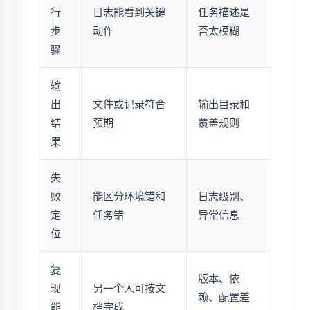
行
日志能看到关键
任务描述是
步
动作
否太模糊
骤
输
出
文件或记录符合
输出目录和
结
预期
覆盖规则
果
失
败
能区分环境错和
日志级别、
定
任务错
异常信息
位
复
版本、依
现
另一个人可按文
赖、配置差
能
档完成