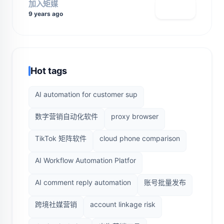
加入矩媒
查看主页
9 years ago
Hot tags
AI automation for customer sup
数字营销自动化软件
proxy browser
TikTok 矩阵软件
cloud phone comparison
AI Workflow Automation Platfor
AI comment reply automation
账号批量发布
跨境社媒营销
account linkage risk