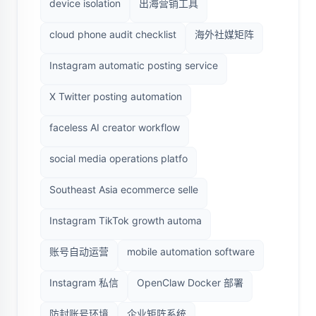
device isolation
出海营销工具
cloud phone audit checklist
海外社媒矩阵
Instagram automatic posting service
X Twitter posting automation
faceless AI creator workflow
social media operations platfo
Southeast Asia ecommerce selle
Instagram TikTok growth automa
账号自动运营
mobile automation software
Instagram 私信
OpenClaw Docker 部署
防封账号环境
企业矩阵系统