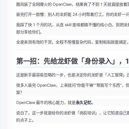
跟风装了全网爆火的 OpenClaw，结果爽了不到 1 天就直接放
装完打开一脸懵：别人的龙虾能 24 小时帮着打工，你的龙虾一
我踩了快 1 个月的坑，从连 skill 是啥都搞不懂的纯小白，
部分享给你们。
全是亲测有效的干货，全程不用懂复杂代码，复制粘贴就能搞定
第一招：先给龙虾做「身份录入」，1
这是新手最容易忽略的一步，也是决定你的龙虾是「人工智障」
很多人装完 OpenClaw，上来就问"你能干嘛""帮我写个东
案？
OpenClaw 最牛的核心能力，就是
永久记忆
。
说白了，这一步就是给你的龙虾做「岗前培训」，让它知道自己
的点子上。