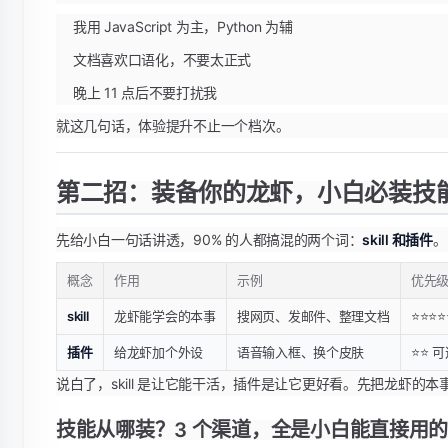
我用 JavaScript 为主，Python 为辅
文档喜欢口语化，不要太正式
晚上 11 点后不要打扰我
就这几句话，体验提升不止一个档次。
第二招：装备你的龙虾，小白必装技
先给小白一句话讲透，90% 的人都搞混的两个词：
skill 和插件
。
概念
作用
示例
优先
skill
龙虾能学会的本事
搜网页、发邮件、整理文档
⭐⭐⭐⭐
插件
给龙虾加个外设
语音输入框、换个皮肤
⭐⭐ 
说白了，skill 是让它能干活，插件是让它更好看。先把龙虾的
技能从哪装？3 个渠道，全是小白能直接用