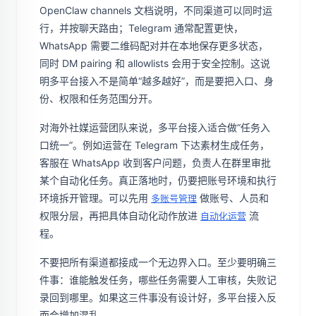
OpenClaw channels 文档说明，不同渠道可以同时运
行，并按聊天路由；Telegram 通常配置更快，
WhatsApp 需要二维码配对并在本地保存更多状态，
同时 DM pairing 和 allowlists 会用于安全控制。这说
明多平台接入不是简单“越多越好”，而是要把入口、身
份、权限和任务范围分开。
对海外社媒运营团队来说，多平台接入适合做“任务入
口统一”。例如运营在 Telegram 下达素材生成任务，
客服在 WhatsApp 收到客户问题，负责人在群里审批
某个自动化任务。真正落地时，仍要把账号环境和执行
环境拆开管理。可以先用
做账号、人员和
多账号管理
权限分层，再把具体自动化动作放进
流
自动化运营
程。
不要把所有渠道都接成一个无边界入口。至少要明确三
件事：谁能触发任务，哪些任务需要人工审核，失败记
录回到哪里。如果这三件事没有设计好，多平台接入反
而会增加混乱。