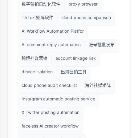
数字营销自动化软件
proxy browser
TikTok 矩阵软件
cloud phone comparison
AI Workflow Automation Platfor
AI comment reply automation
账号批量发布
跨境社媒营销
account linkage risk
device isolation
出海营销工具
cloud phone audit checklist
海外社媒矩阵
Instagram automatic posting service
X Twitter posting automation
faceless AI creator workflow