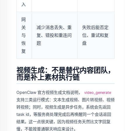
入
网
关
减少消息丢失、重
失败后能否定
与
复、错投和重连问
位、重试和复
恢
题
盘
复
视频生成：不是替代内容团队，
而是补上素材执行链
OpenClaw 官方视频生成文档说明，
video_generate
支持三类运行模式：文本生成视频、图片转视频、视频
转视频；同时，视频生成是异步任务，系统会先返回
task id，等服务商处理完成后再唤醒同一个会话返回
结果。这一点很关键，因为视频任务天然比文字回复
慢，不能按普通聊天响应来设计。