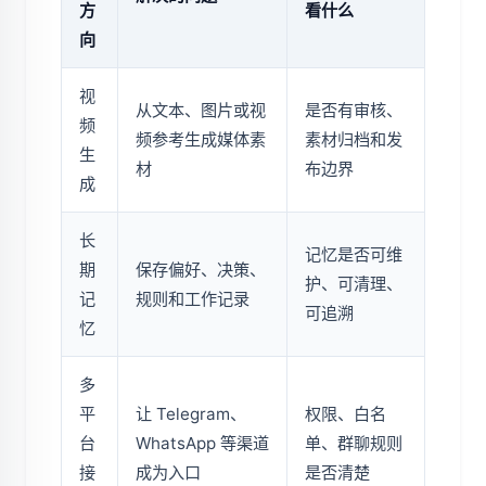
方
看什么
向
视
从文本、图片或视
是否有审核、
频
频参考生成媒体素
素材归档和发
生
材
布边界
成
长
记忆是否可维
期
保存偏好、决策、
护、可清理、
记
规则和工作记录
可追溯
忆
多
平
让 Telegram、
权限、白名
台
WhatsApp 等渠道
单、群聊规则
接
成为入口
是否清楚